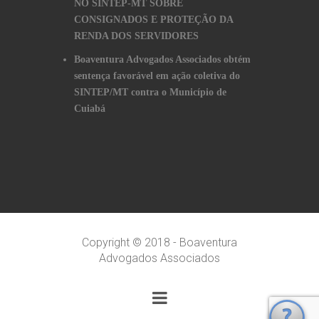
NO SINTEP-MT SOBRE
CONSIGNADOS E PROTEÇÃO DA
RENDA DOS SERVIDORES
Boaventura Advogados Associados obtém
sentença favorável em ação coletiva do
SINTEP/MT contra o Município de
Cuiabá
Copyright © 2018 - Boaventura
Advogados Associados