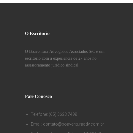
O Escritório
O Boaventura Advogados Associados S/C é um
escritório com a experiência de 27 anos no
assessoramento jurídico sindical.
Fale Conosco
Telefone: (65) 3623 7498
Email: contato@boaventuraadv.com.br