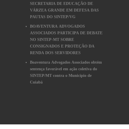
SECRETARIA DE EDUCAÇÃO DE
VÁRZEA GRANDE EM DEFESA DAS
PAUTAS DO SINTEP/VG
BOAVENTURA ADVOGADOS
ASSOCIADOS PARTICIPA DE DEBATE
NO SINTEP-MT SOBRE
CONSIGNADOS E PROTEÇÃO DA
RENDA DOS SERVIDORES
Boaventura Advogados Associados obtém
sentença favorável em ação coletiva do
SINTEP/MT contra o Município de
Cuiabá