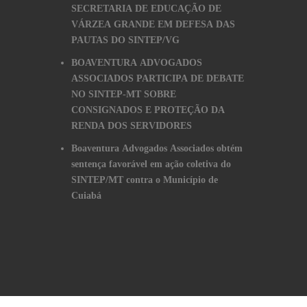
SECRETARIA DE EDUCAÇÃO DE
VÁRZEA GRANDE EM DEFESA DAS
PAUTAS DO SINTEP/VG
BOAVENTURA ADVOGADOS
ASSOCIADOS PARTICIPA DE DEBATE
NO SINTEP-MT SOBRE
CONSIGNADOS E PROTEÇÃO DA
RENDA DOS SERVIDORES
Boaventura Advogados Associados obtém
sentença favorável em ação coletiva do
SINTEP/MT contra o Município de
Cuiabá