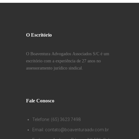
O Escritório
O Boaventura Advogados Associados S/C é um
escritório com a experiência de 27 anos no
assessoramento jurídico sindical.
Fale Conosco
Telefone: (65) 3623 7498
Email: contato@boaventuraadv.com.br