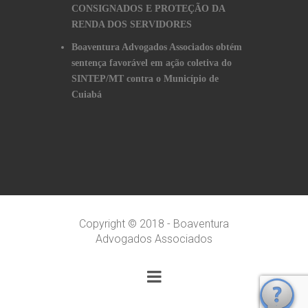
CONSIGNADOS E PROTEÇÃO DA
RENDA DOS SERVIDORES
Boaventura Advogados Associados obtém
sentença favorável em ação coletiva do
SINTEP/MT contra o Município de
Cuiabá
Copyright © 2018 - Boaventura
Advogados Associados