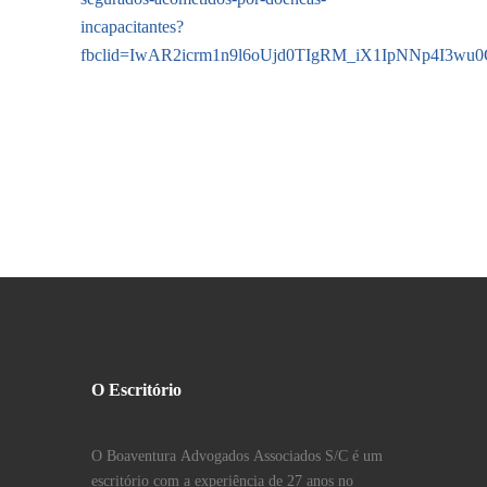
incapacitantes?
fbclid=IwAR2icrm1n9l6oUjd0TIgRM_iX1IpNNp4I3w
O Escritório
O Boaventura Advogados Associados S/C é um
escritório com a experiência de 27 anos no