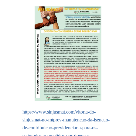
https://www.sinjusmat.com/vitoria-do-
sinjusmat-no-mtprev-manutencao-da-isencao-
de-contribuicao-previdenciaria-para-os-
segurados-acometidos-por-doencas-