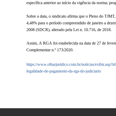
específica anterior ao início da vigência da norma; pr
Sobre a data, o sindicato afirma que o Pleno do TJMT
4,48% para o período compreendido de janeiro a dezemb
2008 (SDCR), alterado pela Lei n. 10.716, de 2018.
Assim, A RGA foi estabelecida na data de 27 de feverei
Complementar n.º 173/2020.
https://www.olharjuridico.com.br/noticias/exibir.asp?
legalidade-de-pagamento-da-rga-do-judiciario