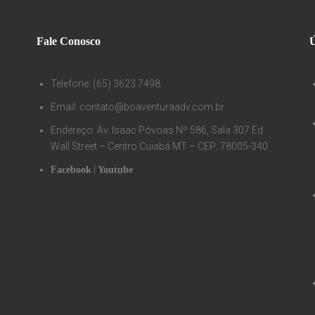
Fale Conosco
Ú
Telefone: (65) 3623 7498
Email: contato@boaventuraadv.com.br
Endereço: Av. Isaac Póvoas Nº 586, Sala 307 Ed.
Wall Street – Centro Cuiabá MT – CEP: 78005-340
|
Facebook
Youtube