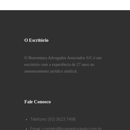
O Escritório
O Boaventura Advogados Associados S/C é um
escritório com a experiência de 27 anos no
assessoramento jurídico sindical.
Fale Conosco
Telefone: (65) 3623 7498
Email: contato@boaventuraadv.com.br