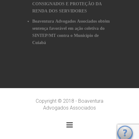
CONSIGNADOS E PROTEÇÃO DA
RENDA DOS SERVIDORES
Boaventura Advogados Associados obtém
sentença favorável em ação coletiva do
SINTEP/MT contra o Município de
Cuiabá
Copyright © 2018 - Boaventura
Advogados Associados