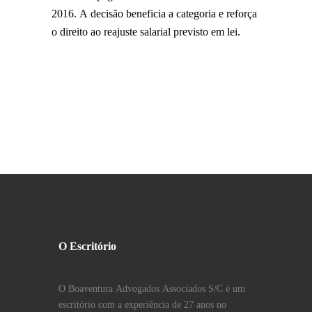
2016. A decisão beneficia a categoria e reforça
o direito ao reajuste salarial previsto em lei.
O Escritório
O Boaventura Advogados Associados S/C é um
escritório com a experiência de 27 anos no