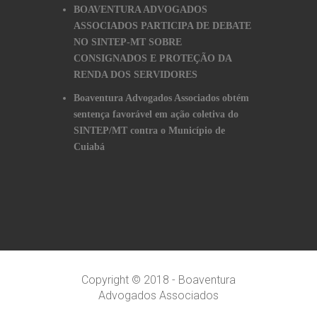
BOAVENTURA ADVOGADOS
ASSOCIADOS PARTICIPA DE DEBATE
NO SINTEP-MT SOBRE
CONSIGNADOS E PROTEÇÃO DA
RENDA DOS SERVIDORES
Boaventura Advogados Associados obtém
sentença favorável em ação coletiva do
SINTEP/MT contra o Município de
Cuiabá
Copyright © 2018 - Boaventura
Advogados Associados