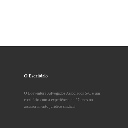
O Escritório
O Boaventura Advogados Associados S/C é um
escritório com a experiência de 27 anos no
assessoramento jurídico sindical.